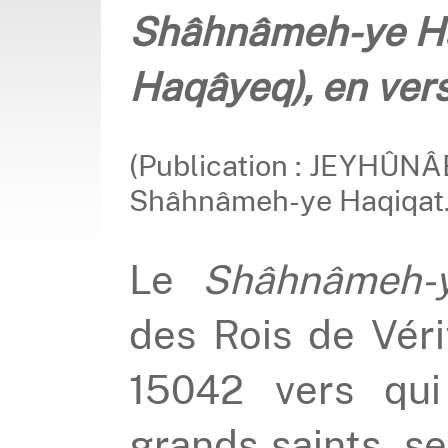
Shâhnâmeh-ye Ha
Haqâyeq), en ver
(Publication : JEYHÛN
Shâhnâmeh-ye Haqiqat.
Le
Shâhnâmeh-
des Rois de Vér
15042 vers qui
grands saints, se